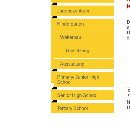
K
Jugendzentrum
D
Kindergarten
e
D
Weiterbau
d
Umsetzung
Ausstattung
Primary/ Junior High
School
D
Senior High School
z
N
D
Tertiary School