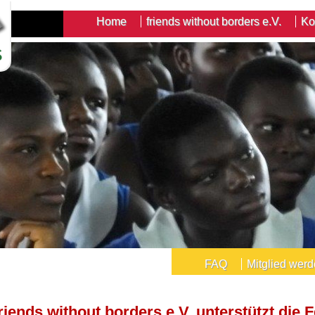
Home
friends without borders e.V.
Ko
FAQ
Mitglied wer
riends without borders e.V. unterstützt die 