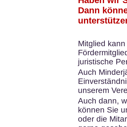
Haben wir S
Dann können
unterstütze
Mitglied kann
Fördermitglie
juristische P
Auch Minderjä
Einverständni
unserem Verei
Auch dann, we
können Sie u
oder die Mit