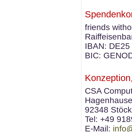
Spendenkon
friends witho
Raiffeisenb
IBAN: DE25
BIC: GENO
Konzeption
CSA Comput
Hagenhausen
92348 Stöck
Tel: +49 91
E-Mail:
info