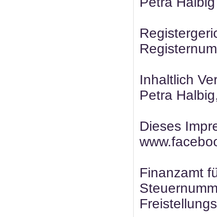
Petra Halbig
Registergeri
Registernu
Inhaltlich V
Petra Halbig
Dieses Impre
www.faceboo
Finanzamt f
Steuernumm
Freistellung