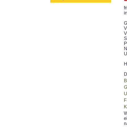
f
i
G
V
V
S
P
N
U
H
D
B
G
U
F
K
W
e
n