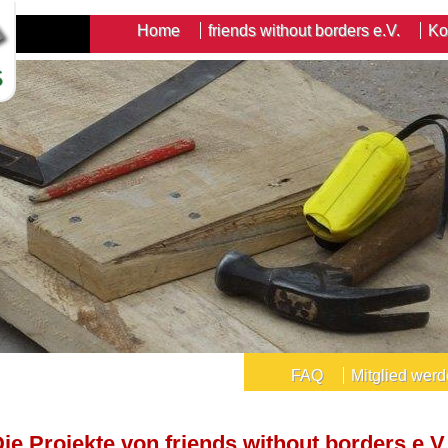
Home
friends without borders e.V.
Ko
FAQ
Mitglied wer
ie Projekte von friends without borders e.V.