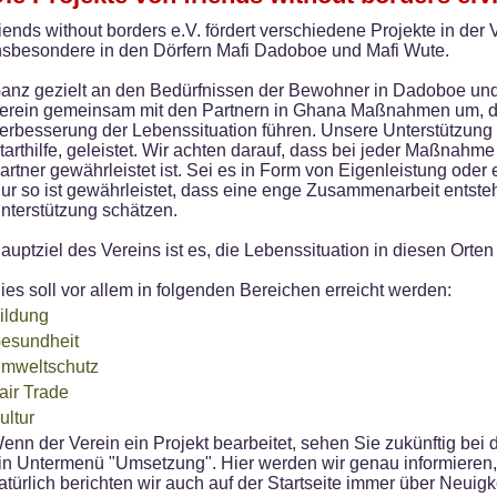
riends without borders e.V. fördert verschiedene Projekte in der
nsbesondere in den Dörfern Mafi Dadoboe und Mafi Wute.
anz gezielt an den Bedürfnissen der Bewohner in Dadoboe und 
erein gemeinsam mit den Partnern in Ghana Maßnahmen um, di
erbesserung der Lebenssituation führen. Unsere Unterstützung wi
tarthilfe, geleistet. Wir achten darauf, dass bei jeder Maßnahm
artner gewährleistet ist. Sei es in Form von Eigenleistung oder e
ur so ist gewährleistet, dass eine enge Zusammenarbeit entst
nterstützung schätzen.
auptziel des Vereins ist es, die Lebenssituation in diesen Orten
ies soll vor allem in folgenden Bereichen erreicht werden:
ildung
esundheit
mweltschutz
air Trade
ultur
enn der Verein ein Projekt bearbeitet, sehen Sie zukünftig b
in Untermenü "Umsetzung". Hier werden wir genau informieren,
atürlich berichten wir auch auf der Startseite immer über Neuigk