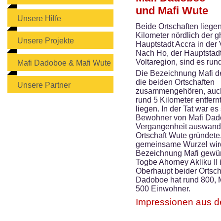
und Mafi Wute
Unsere Hilfe
Beide Ortschaften liege
Kilometer nördlich der 
Unsere Projekte
Hauptstadt Accra in der 
Nach Ho, der Hauptstadt
Voltaregion, sind es run
Mafi Dadoboe & Mafi Wute
Die Bezeichnung Mafi de
die beiden Ortschaften
Unsere Partner
zusammengehören, auc
rund 5 Kilometer entfer
liegen. In der Tat war es
Bewohner von Mafi Dado
Vergangenheit auswande
Ortschaft Wute gründete
gemeinsame Wurzel wird
Bezeichnung Mafi gewürd
Togbe Ahorney Akliku II 
Oberhaupt beider Ortsch
Dadoboe hat rund 800, M
500 Einwohner.
Impressionen aus d