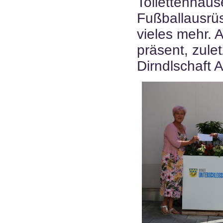
Toilettenhäus
Fußballausrü
vieles mehr. 
präsent, zule
Dirndlschaft 