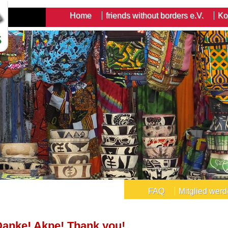
Home
friends without borders e.V.
Ko
FAQ
Mitglied wer
Danke! Akpe! Thank you!