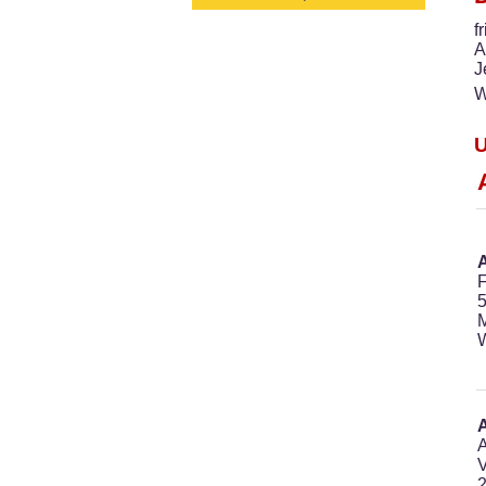
f
A
J
W
U
A
F
M
W
V