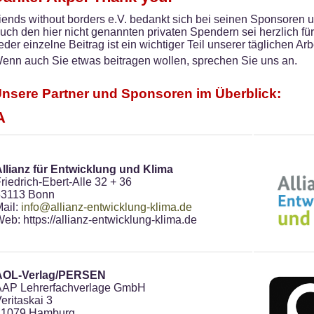
riends without borders e.V. bedankt sich bei seinen Sponsoren u
uch den hier nicht genannten privaten Spendern sei herzlich fü
eder einzelne Beitrag ist ein wichtiger Teil unserer täglichen Arbe
enn auch Sie etwas beitragen wollen, sprechen Sie uns an.
nsere Partner und Sponsoren im Überblick:
A
llianz für Entwicklung und Klima
riedrich-Ebert-Alle 32 + 36
53113 Bonn
ail:
info@allianz-entwicklung-klima.de
eb: https://allianz-entwicklung-klima.de
AOL-Verlag/PERSEN
AAP Lehrerfachverlage GmbH
eritaskai 3
21079 Hamburg